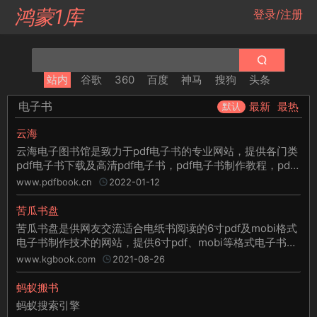
鸿蒙1库
登录/注册
站内
谷歌
360
百度
神马
搜狗
头条
电子书
最新
最热
默认
云海
云海电子图书馆是致力于pdf电子书的专业网站，提供各门类
pdf电子书下载及高清pdf电子书，pdf电子书制作教程，pdf
电子书阅读器，pdf电子书制作软件，电子书格式等电子书服
www.pdfbook.cn
2022-01-12
务。
苦瓜书盘
苦瓜书盘是供网友交流适合电纸书阅读的6寸pdf及mobi格式
电子书制作技术的网站，提供6寸pdf、mobi等格式电子书上
传及下载。
www.kgbook.com
2021-08-26
蚂蚁搬书
蚂蚁搜索引擎