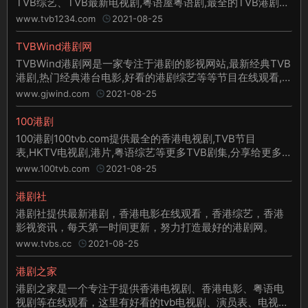
TVB综艺、TVB最新电视剧,粤语屋粤语剧,最全的TVB港剧粤
语剧粤语电影在线观看,尽在港剧网。
www.tvb1234.com
2021-08-25
TVBWind港剧网
TVBWind港剧网是一家专注于港剧的影视网站,最新经典TVB
港剧,热门经典港台电影,好看的港剧综艺等等节目在线观看,原
汁原味的TVB粤语频道！！
www.gjwind.com
2021-08-25
100港剧
100港剧100tvb.com提供最全的香港电视剧,TVB节目
表,HKTV电视剧,港片,粤语综艺等更多TVB剧集,分享给更多喜
欢看TVB剧集的港剧迷们!
www.100tvb.com
2021-08-25
港剧社
港剧社提供最新港剧，香港电影在线观看，香港综艺，香港
影视资讯，每天第一时间更新，努力打造最好的港剧网。
www.tvbs.cc
2021-08-25
港剧之家
港剧之家是一个专注于提供香港电视剧、香港电影、粤语电
视剧等在线观看，这里有好看的tvb电视剧、演员表、电视