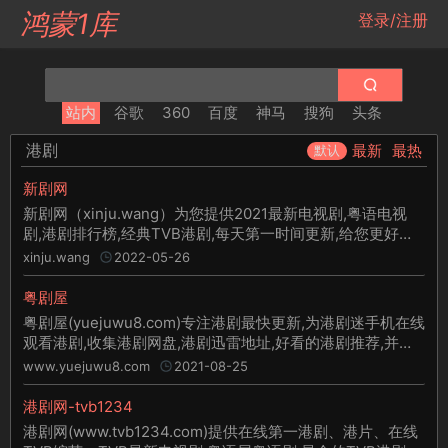
鸿蒙1库
登录/注册
站内
谷歌
360
百度
神马
搜狗
头条
港剧
最新
最热
默认
新剧网
新剧网（xinju.wang）为您提供2021最新电视剧,粤语电视
剧,港剧排行榜,经典TVB港剧,每天第一时间更新,给您更好的
视频观看体验。
xinju.wang
2022-05-26
粤剧屋
粤剧屋(yuejuwu8.com)专注港剧最快更新,为港剧迷手机在线
观看港剧,收集港剧网盘,港剧迅雷地址,好看的港剧推荐,并有
最新电视剧,最新电影,最新动漫在线观看
www.yuejuwu8.com
2021-08-25
港剧网-tvb1234
港剧网(www.tvb1234.com)提供在线第一港剧、港片、在线