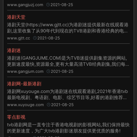
台、电影等高清免费播放，另外还有香港娱乐新闻。
www.gangjuzj.com
2021-08-25
港剧天堂
港剧天堂(https://www.gjtt.cc)为港剧迷提供最新在线观看港
剧,这里收集了从90年代到现在的TVB港剧和香港经典的电影,
是我们华人影视娱乐大平台，大家喜欢的话不妨分享给身边
www.gjtt.cc
2021-08-25
也喜欢港剧的朋友们！
港剧迷
港剧迷(GANGJUME.COM)是为TVB迷提供剧集资源的网站,
更新速度最快,资源最全,更有大量高清TVB经典剧集,我们每日
坚持为TVB迷更新电视剧,我爱TVB!!
www.gangjum.com
2021-08-25
港剧网-最新港剧
港剧网xuyouge.com为港剧迷在线观看港剧,2021年香港tvb
最新电视剧、粤语剧、电影、综艺节目等,好看的港剧推荐。
港剧网
www.xuyouge.com
2021-08-25
零点影视
tvb港剧网是一直专注于香港电视剧的影视网站,我们保持最快
的更新速度，为广大tvb港剧影迷朋友提供更优质的服务!