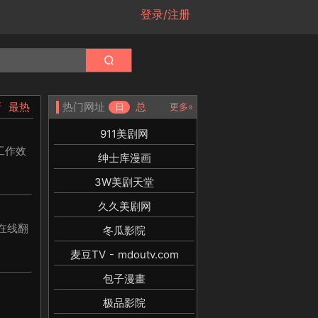
登录/注册
新
最热
热门网址
总
日
更多»
911美剧网
工作效
绅士库漫画
3W美剧天堂
久久美剧网
在线翻
冬瓜影院
麦豆TV - mdoutv.com
包子漫畫
极品影院