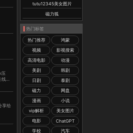
tutu12345美女图片
磁力狐
热门标签
热门推荐
鸿蒙
视频
影视搜索
高清电影
动漫
美剧
韩剧
v压
在线体
日剧
泰剧
磁力
网盘
漫画
小说
分享给
vip解析
美女图片
电影
ChatGPT
学校
汽车