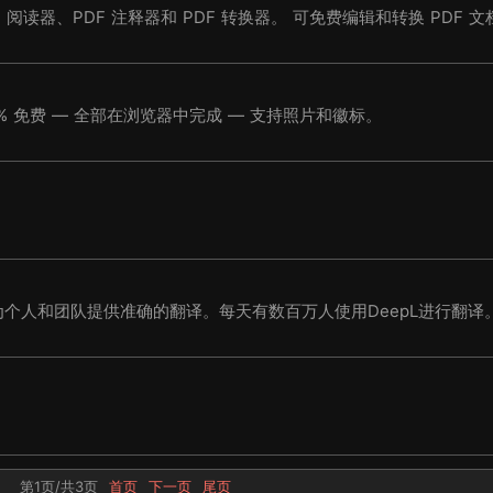
F 阅读器、PDF 注释器和 PDF 转换器。 可免费编辑和转换 PDF 文
在删除图像噪声的同时保留细节 — 100% 免费 — 全部在浏览器中完成 — 支持照片和徽标。
为个人和团队提供准确的翻译。每天有数百万人使用DeepL进行翻译
第1页/共3页
首页
下一页
尾页