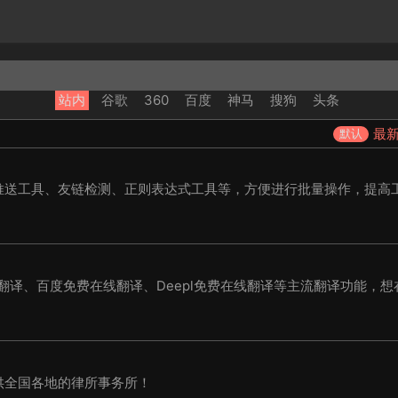
站内
谷歌
360
百度
神马
搜狗
头条
最
默认
推送工具、友链检测、正则表达式工具等，方便进行批量操作，提高
线翻译、百度免费在线翻译、Deepl免费在线翻译等主流翻译功能，想
！
供全国各地的律所事务所！