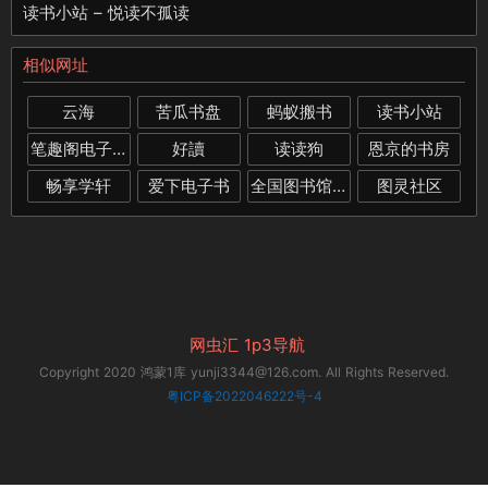
读书小站 – 悦读不孤读
相似网址
云海
苦瓜书盘
蚂蚁搬书
读书小站
笔趣阁电子书下载
好讀
读读狗
恩京的书房
畅享学轩
爱下电子书
全国图书馆参考咨询联盟
图灵社区
网虫汇
1p3导航
Copyright 2020 鸿蒙1库 yunji3344@126.com. All Rights Reserved.
粤ICP备2022046222号-4