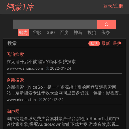
鸿蒙1库
登录/注册
站内
谷歌
360
百度
神马
搜狗
头条
搜索
最新
最热
默认
无追搜索
在无追开启不被追踪的隐私保护搜索
www.wuzhuiso.com
2022-01-24
奈斯搜索
奈斯搜索（NiceSo）是一个资源超丰富的网盘资源搜索网
站，奈斯搜索专注于收录全网阿里云盘资源，包括：影视资
源、音乐资源、图片资源、电子书资源、软件资源、小说资
www.niceso.fun
2021-12-22
源等等。只需要输入关键词即可搜索全网阿里云盘资源，直
接提供阿里云盘分享链接，大家可以保存至自己的阿里云盘
淘声网
或者直接下载。
淘声网是全球免费声音素材聚合平台,独创toSound“吐司”声
音搜索引擎,搭配AudioDown智能下载方案,游戏音效,影视配