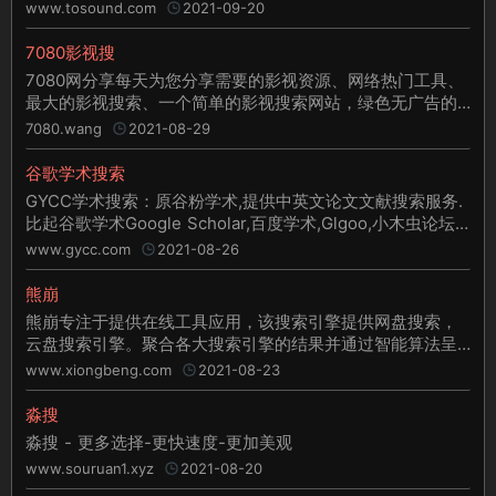
乐,实地录音,节奏音源,音乐样本,海量音频素材一键获取,免费
www.tosound.com
2021-09-20
个人/商业使用许可授权。
7080影视搜
7080网分享每天为您分享需要的影视资源、网络热门工具、
最大的影视搜索、一个简单的影视搜索网站，绿色无广告的
影视搜索网站。
7080.wang
2021-08-29
谷歌学术搜索
GYCC学术搜索：原谷粉学术,提供中英文论文文献搜索服务.
比起谷歌学术Google Scholar,百度学术,Glgoo,小木虫论坛,
读秀更简单易用
www.gycc.com
2021-08-26
熊崩
熊崩专注于提供在线工具应用，该搜索引擎提供网盘搜索，
云盘搜索引擎。聚合各大搜索引擎的结果并通过智能算法呈
现给您，欢迎使用。
www.xiongbeng.com
2021-08-23
淼搜
淼搜 - 更多选择-更快速度-更加美观
www.souruan1.xyz
2021-08-20