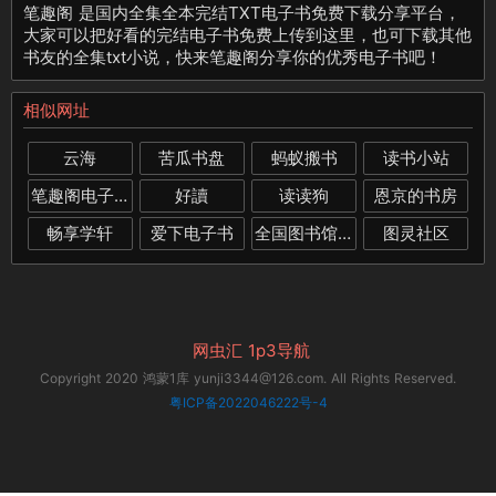
笔趣阁 是国内全集全本完结TXT电子书免费下载分享平台，
大家可以把好看的完结电子书免费上传到这里，也可下载其他
书友的全集txt小说，快来笔趣阁分享你的优秀电子书吧！
相似网址
云海
苦瓜书盘
蚂蚁搬书
读书小站
笔趣阁电子书下载
好讀
读读狗
恩京的书房
畅享学轩
爱下电子书
全国图书馆参考咨询联盟
图灵社区
网虫汇
1p3导航
Copyright 2020 鸿蒙1库 yunji3344@126.com. All Rights Reserved.
粤ICP备2022046222号-4