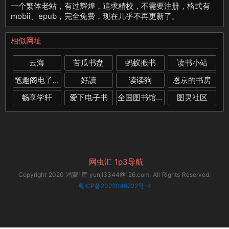
一个繁体老站，有过辉煌，追求精校，不需要注册，格式有
mobii、epub，完全免费，现在几乎不再更新了。
相似网址
云海
苦瓜书盘
蚂蚁搬书
读书小站
笔趣阁电子书下载
好讀
读读狗
恩京的书房
畅享学轩
爱下电子书
全国图书馆参考咨询联盟
图灵社区
网虫汇
1p3导航
Copyright 2020 鸿蒙1库 yunji3344@126.com. All Rights Reserved.
粤ICP备2022046222号-4