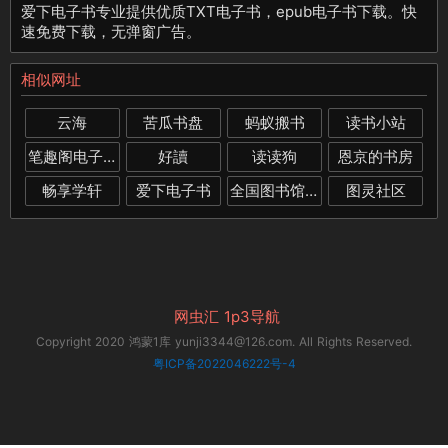
爱下电子书专业提供优质TXT电子书，epub电子书下载。快
速免费下载，无弹窗广告。
相似网址
云海
苦瓜书盘
蚂蚁搬书
读书小站
笔趣阁电子书下载
好讀
读读狗
恩京的书房
畅享学轩
爱下电子书
全国图书馆参考咨询联盟
图灵社区
网虫汇
1p3导航
Copyright 2020 鸿蒙1库 yunji3344@126.com. All Rights Reserved.
粤ICP备2022046222号-4