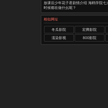
放课后少年花子君剧情介绍 海鸥学院七
时候都在做什幺呢？
相似网址
冬瓜影院
宏腾影院
濡染影视
800影院