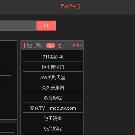
登录/注册
热门网址
总
日
更多»
911美剧网
绅士库漫画
3W美剧天堂
久久美剧网
冬瓜影院
麦豆TV - mdoutv.com
包子漫畫
极品影院