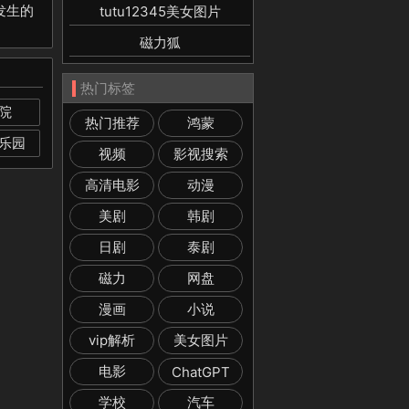
发生的
tutu12345美女图片
磁力狐
热门标签
院
热门推荐
鸿蒙
乐园
视频
影视搜索
高清电影
动漫
美剧
韩剧
日剧
泰剧
磁力
网盘
漫画
小说
vip解析
美女图片
电影
ChatGPT
学校
汽车