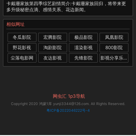
卡戴珊家族第四季综艺剧情简介:卡戴珊家族回归，将带来更
多升级秘密点滴、感情关系、花边新闻。
相似网址
冬瓜影院
宏腾影院
极品影院
凤凰影院
野花影视
淘剧影院
濡染影视
800影院
尘落电影网
友达影视
先锋影院
影视分享乐园
网虫汇
1p3导航
Copyright 2020 鸿蒙1库 yunji3344@126.com. All Rights Reserved.
粤ICP备2022046222号-4