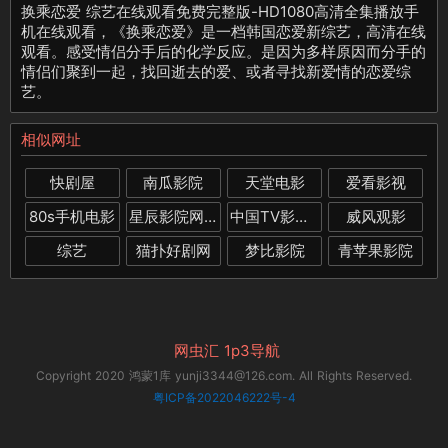
换乘恋爱 综艺在线观看免费完整版-HD1080高清全集播放手
机在线观看，《换乘恋爱》是一档韩国恋爱新综艺，高清在线
观看。感受情侣分手后的化学反应。是因为多样原因而分手的
情侣们聚到一起，找回逝去的爱、或者寻找新爱情的恋爱综
艺。
相似网址
快剧屋
南瓜影院
天堂电影
爱看影视
80s手机电影
星辰影院网站
中国TV影视大全网
威风观影
综艺
猫扑好剧网
梦比影院
青苹果影院
网虫汇
1p3导航
Copyright 2020 鸿蒙1库 yunji3344@126.com. All Rights Reserved.
粤ICP备2022046222号-4