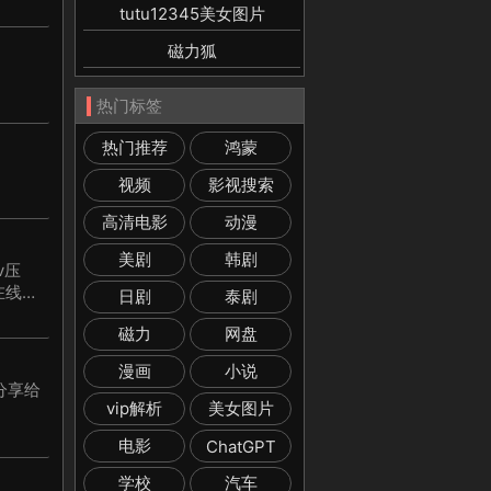
tutu12345美女图片
磁力狐
热门标签
热门推荐
鸿蒙
视频
影视搜索
高清电影
动漫
美剧
韩剧
v压
在线体
日剧
泰剧
磁力
网盘
漫画
小说
分享给
vip解析
美女图片
电影
ChatGPT
学校
汽车