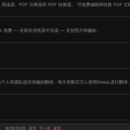
F 阅读器、PDF 注释器和 PDF 转换器。 可免费编辑和转换 PDF 文
在删除图像噪声的同时保留细节 — 100% 免费 — 全部在浏览器中完成 — 支持照片和徽标。
为个人和团队提供准确的翻译。每天有数百万人使用DeepL进行翻译
第1页/共3页
首页
下一页
尾页