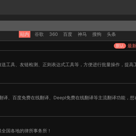
站内
谷歌
360
百度
神马
搜狗
头条
最
默认
推送工具、友链检测、正则表达式工具等，方便进行批量操作，提高
线翻译、百度免费在线翻译、Deepl免费在线翻译等主流翻译功能，想
！
供全国各地的律所事务所！