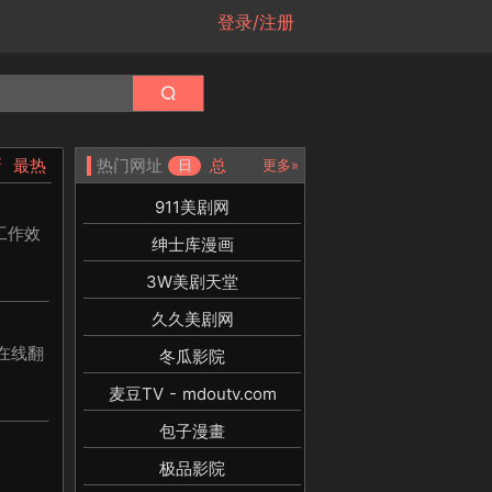
登录/注册
新
最热
热门网址
总
日
更多»
911美剧网
工作效
绅士库漫画
3W美剧天堂
久久美剧网
在线翻
冬瓜影院
麦豆TV - mdoutv.com
包子漫畫
极品影院