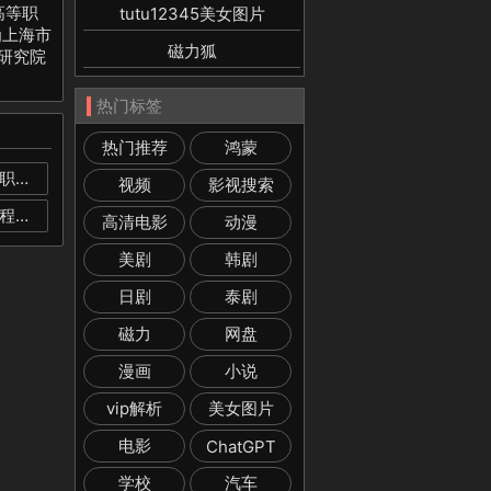
高等职
tutu12345美女图片
为上海市
磁力狐
研究院
热门标签
热门推荐
鸿蒙
秦皇岛工业职业技术学院
视频
影视搜索
郑州汽车工程职业学院
高清电影
动漫
美剧
韩剧
日剧
泰剧
磁力
网盘
漫画
小说
vip解析
美女图片
电影
ChatGPT
学校
汽车