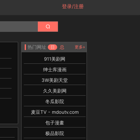
登录/注册
热门网址
总
日
更多»
911美剧网
绅士库漫画
3W美剧天堂
久久美剧网
冬瓜影院
麦豆TV - mdoutv.com
包子漫畫
极品影院