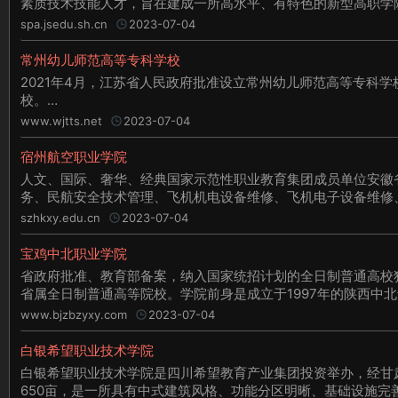
素质技术技能人才，旨在建成一所高水平、有特色的新型高职学
spa.jsedu.sh.cn
2023-07-04
常州幼儿师范高等专科学校
2021年4月，江苏省人民政府批准设立常州幼儿师范高等专科
校。
InApril2021,ThePeople&#39;sGovernmentofJiangsuProvince
www.wjtts.net
2023-07-04
宿州航空职业学院
人文、国际、奢华、经典国家示范性职业教育集团成员单位安徽
务、民航安全技术管理、飞机机电设备维修、飞机电子设备维修
szhkxy.edu.cn
2023-07-04
宝鸡中北职业学院
省政府批准、教育部备案，纳入国家统招计划的全日制普通高校
省属全日制普通高等院校。学院前身是成立于1997年的陕西中北
www.bjzbzyxy.com
2023-07-04
白银希望职业技术学院
白银希望职业技术学院是四川希望教育产业集团投资举办，经甘
650亩，是一所具有中式建筑风格、功能分区明晰、基础设施