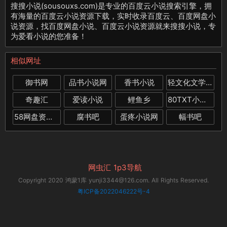
搜搜小说(sousouxs.com)是专业的百度云小说搜索引擎，拥
有海量的百度云小说资源下载，实时收录百度云、百度网盘小
说资源，找百度网盘小说、百度云小说资源就来搜搜小说，专
为爱看小说的您准备！
相似网址
御书网
品书小说网
香书小说
轻文化文学网
奇趣汇
爱读小说
鲤鱼乡
80TXT小说下载
58网盘资源站
腐书吧
蛋疼小说网
幅书吧
网虫汇
1p3导航
Copyright 2020 鸿蒙1库 yunji3344@126.com. All Rights Reserved.
粤ICP备2022046222号-4